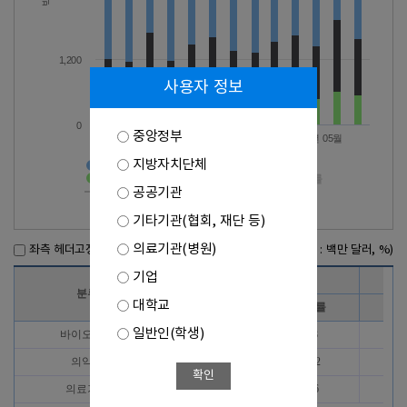
1,200
사용자 정보
0
중앙정부
2025년 09월
2026년 01월
2026년 05월
지방자치단체
바이오헬스>수출액
의약품>수출액
의료기기>수출액
바이오헬스>증감률
공공기관
의약품>증감률
의료기기>증감률
기타기관(협회, 재단 등)
의료기관(병원)
좌측 헤더고정
(단위 : 백만 달러, %)
기업
2025년 7월
분류
대학교
수출액
증감률
수
일반인(학생)
바이오헬스
1,207
-1.8
1,
의약품
696
-10.2
7
확인
의료기기
511
14.6
4