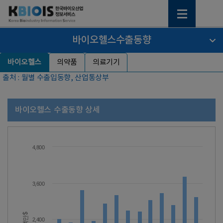
바이오헬스수출동향
바이오헬스
의약품
의료기기
출처 : 월별 수출입동향, 산업통상부
바이오헬스 수출동향 상세
4,800
3,600
백만$
2,400