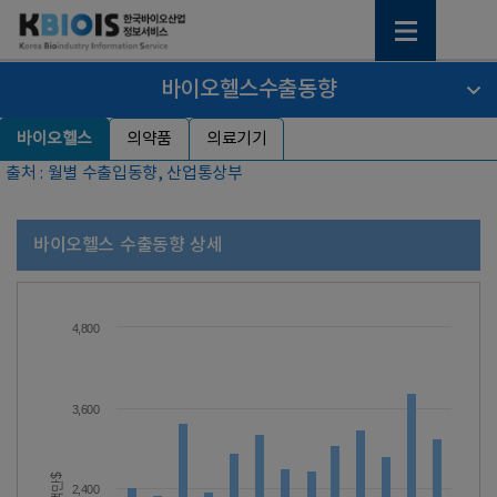
바이오헬스수출동향
바이오헬스
의약품
의료기기
출처 : 월별 수출입동향, 산업통상부
바이오헬스 수출동향 상세
4,800
3,600
백만$
2,400