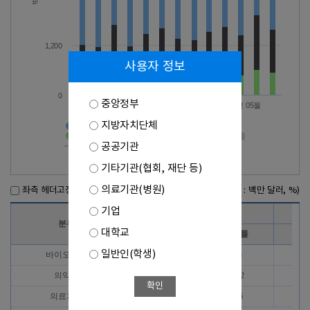
1,200
사용자 정보
0
중앙정부
2025년 09월
2026년 01월
2026년 05월
지방자치단체
바이오헬스>수출액
의약품>수출액
의료기기>수출액
바이오헬스>증감률
공공기관
의약품>증감률
의료기기>증감률
기타기관(협회, 재단 등)
의료기관(병원)
좌측 헤더고정
(단위 : 백만 달러, %)
기업
2025년 7월
분류
대학교
수출액
증감률
수
일반인(학생)
바이오헬스
1,207
-1.8
1,
의약품
696
-10.2
7
확인
의료기기
511
14.6
4