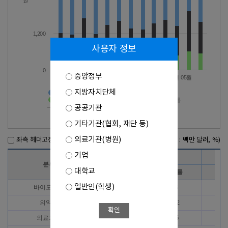
1,200
사용자 정보
0
중앙정부
2025년 09월
2026년 01월
2026년 05월
지방자치단체
바이오헬스>수출액
의약품>수출액
의료기기>수출액
바이오헬스>증감률
공공기관
의약품>증감률
의료기기>증감률
기타기관(협회, 재단 등)
의료기관(병원)
좌측 헤더고정
(단위 : 백만 달러, %)
기업
2025년 7월
분류
대학교
수출액
증감률
수
일반인(학생)
바이오헬스
1,207
-1.8
1,
의약품
696
-10.2
7
확인
의료기기
511
14.6
4