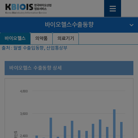
바이오헬스수출동향
바이오헬스
의약품
의료기기
출처 : 월별 수출입동향, 산업통상부
바이오헬스 수출동향 상세
4,800
3,600
백만$
2,400