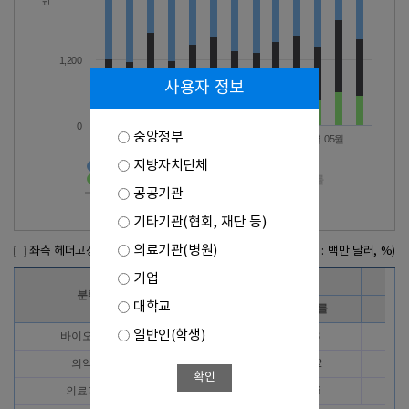
1,200
사용자 정보
0
중앙정부
2025년 09월
2026년 01월
2026년 05월
지방자치단체
바이오헬스>수출액
의약품>수출액
의료기기>수출액
바이오헬스>증감률
공공기관
의약품>증감률
의료기기>증감률
기타기관(협회, 재단 등)
의료기관(병원)
좌측 헤더고정
(단위 : 백만 달러, %)
기업
2025년 7월
분류
대학교
수출액
증감률
수
일반인(학생)
바이오헬스
1,207
-1.8
1,
의약품
696
-10.2
7
확인
의료기기
511
14.6
4