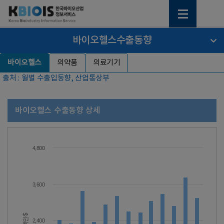
바이오헬스수출동향
바이오헬스
의약품
의료기기
출처 : 월별 수출입동향, 산업통상부
바이오헬스 수출동향 상세
4,800
3,600
백만$
2,400