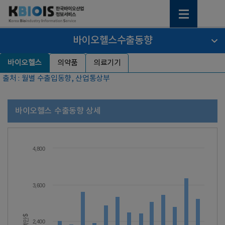
바이오헬스수출동향
바이오헬스
의약품
의료기기
출처 : 월별 수출입동향, 산업통상부
바이오헬스 수출동향 상세
4,800
3,600
백만$
2,400