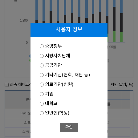
1,200
사용자 정보
0
중앙정부
2025년 09월
2026년 01월
2026년 05월
지방자치단체
바이오헬스>수출액
의약품>수출액
의료기기>수출액
바이오헬스>증감률
공공기관
의약품>증감률
의료기기>증감률
기타기관(협회, 재단 등)
의료기관(병원)
좌측 헤더고정
(단위 : 백만 달러, %)
기업
2025년 7월
분류
대학교
수출액
증감률
수
일반인(학생)
바이오헬스
1,207
-1.8
1,
의약품
696
-10.2
7
확인
의료기기
511
14.6
4