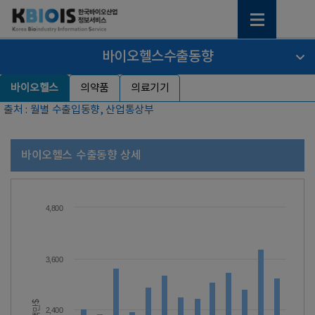
바이오헬스수출동향
바이오헬스
의약품
의료기기
출처 : 월별 수출입동향, 산업통상부
바이오헬스 수출동향 상세
4,800
3,600
백만$
2,400