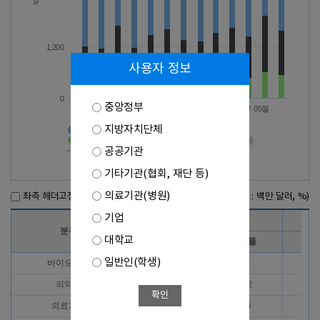
1,200
사용자 정보
0
중앙정부
2025년 09월
2026년 01월
2026년 05월
지방자치단체
바이오헬스>수출액
의약품>수출액
의료기기>수출액
바이오헬스>증감률
공공기관
의약품>증감률
의료기기>증감률
기타기관(협회, 재단 등)
의료기관(병원)
좌측 헤더고정
(단위 : 백만 달러, %)
기업
2025년 7월
분류
대학교
수출액
증감률
수
일반인(학생)
바이오헬스
1,207
-1.8
1,
의약품
696
-10.2
7
확인
의료기기
511
14.6
4