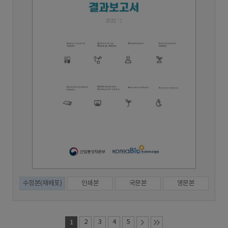
수정본(재배포)
인쇄본
국문본
영문본
1
2
3
4
5