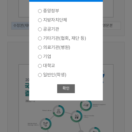
중앙정부
지방자치단체
수정본(재배포)
인쇄본
국문본
영문본
공공기관
기타기관(협회, 재단 등)
의료기관(병원)
2022년 기준 (2023년 수행)
기업
대학교
일반인(학생)
확인