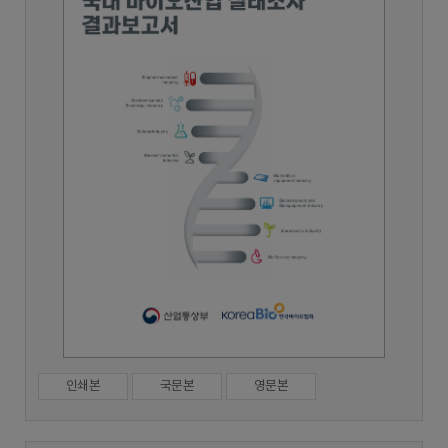
인쇄본
국문본
영문본