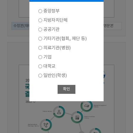
중앙정부
지방자치단체
수정본(재배포)
인쇄본
국문본
영문본
공공기관
기타기관(협회, 재단 등)
의료기관(병원)
2022년 기준 (2023년 수행)
기업
대학교
일반인(학생)
확인