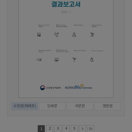
수정본(재배포)
인쇄본
국문본
영문본
1
2
3
4
5