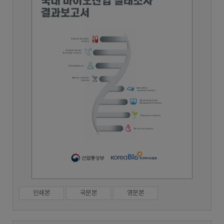
인쇄본
국문본
영문본