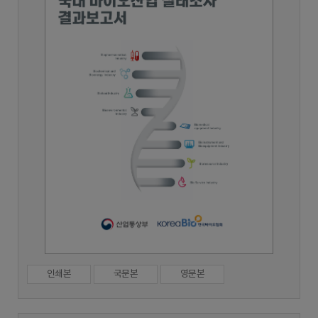
인쇄본
국문본
영문본