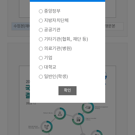
중앙정부
지방자치단체
수정본(재배포)
인쇄본
국문본
영문본
공공기관
기타기관(협회, 재단 등)
의료기관(병원)
2022년 기준 (2023년 수행)
기업
대학교
일반인(학생)
확인