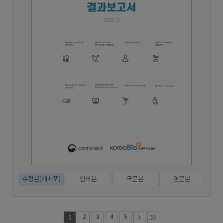
수정본(재배포)
인쇄본
국문본
영문본
1
2
3
4
5