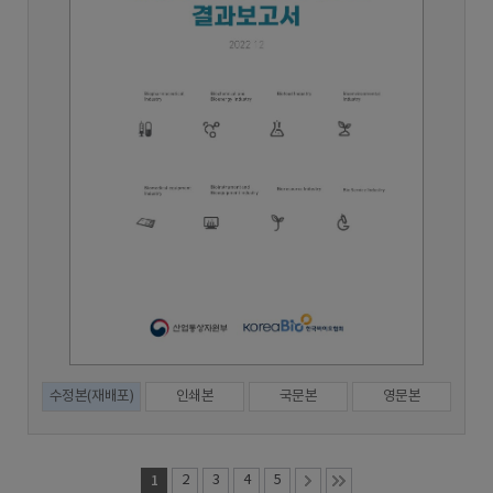
수정본(재배포)
인쇄본
국문본
영문본
1
2
3
4
5