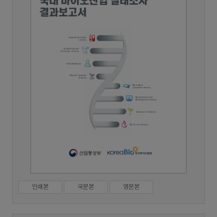
인쇄본
국문본
영문본