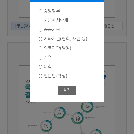
중앙정부
지방자치단체
수정본(재배포)
인쇄본
국문본
영문본
공공기관
기타기관(협회, 재단 등)
의료기관(병원)
2022년 기준 (2023년 수행)
기업
대학교
일반인(학생)
확인