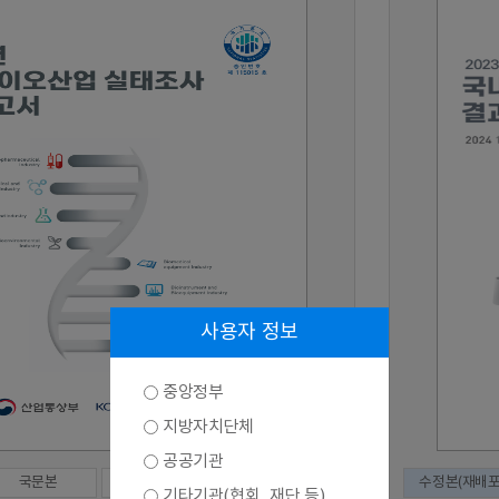
사용자 정보
중앙정부
지방자치단체
공공기관
국문본
영문본
수정본(재배포
기타기관(협회, 재단 등)