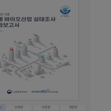
)
인쇄본
국문본
영문본