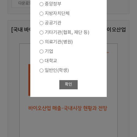
다운로드
중앙정부
지방자치단체
공공기관
[국내 바이오산업 실태조사 심층분석 8호] 바이오산업
기타기관(협회, 재단 등)
매출,국내시장 현황과 전망
의료기관(병원)
기업
대학교
일반인(학생)
확인