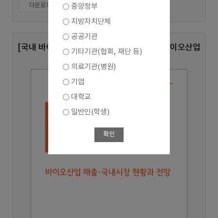
다운로드
중앙정부
지방자치단체
공공기관
[국내 바이오산업 실태조사 심층분석 8호] 바이오산업
기타기관(협회, 재단 등)
매출,국내시장 현황과 전망
의료기관(병원)
기업
대학교
일반인(학생)
확인