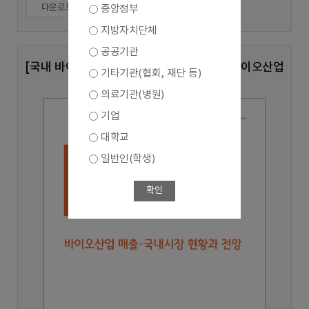
다운로드
중앙정부
지방자치단체
공공기관
[국내 바이오산업 실태조사 심층분석 8호] 바이오산업
기타기관(협회, 재단 등)
매출,국내시장 현황과 전망
의료기관(병원)
기업
대학교
일반인(학생)
확인