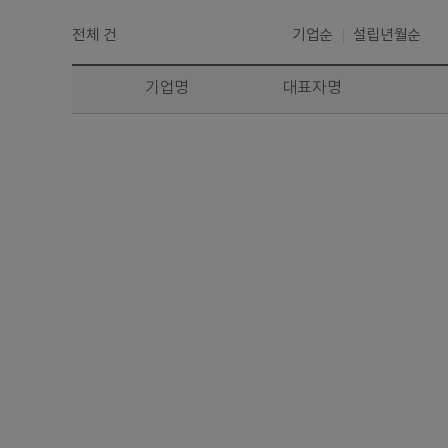
전체
건
기업순
설립년월순
기업명
대표자명