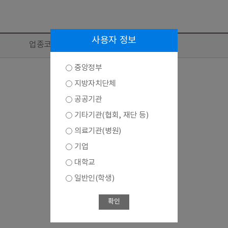
사용자 정보
업종코드 및 업종(KSIC 11차)
중앙정부
지방자치단체
공공기관
기타기관(협회, 재단 등)
의료기관(병원)
기업
대학교
일반인(학생)
확인