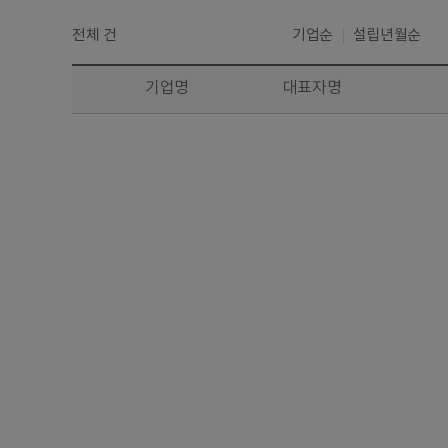
전체
건
기업순
설립년월순
기업명
대표자명