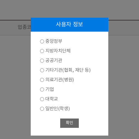
사용자 정보
업종코드 및 업종(KSIC 11차)
중앙정부
지방자치단체
공공기관
기타기관(협회, 재단 등)
의료기관(병원)
기업
대학교
일반인(학생)
확인