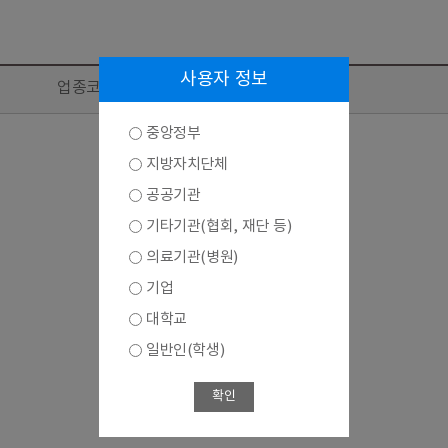
사용자 정보
업종코드 및 업종(KSIC 11차)
중앙정부
지방자치단체
공공기관
기타기관(협회, 재단 등)
의료기관(병원)
기업
대학교
일반인(학생)
확인