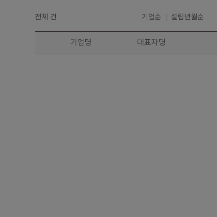
전체
건
기업순
설립년월순
기업명
대표자명