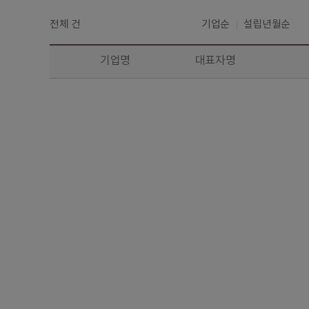
전체
건
기업순
설립년월순
기업명
대표자명