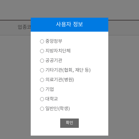
사용자 정보
업종코드 및 업종(KSIC 11차)
중앙정부
지방자치단체
공공기관
기타기관(협회, 재단 등)
의료기관(병원)
기업
대학교
일반인(학생)
확인