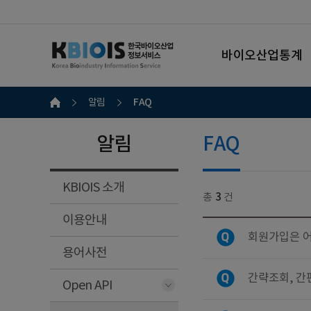
바이오산업통계
FAQ
알림
알림
FAQ
KBIOIS 소개
총
3
건
이용안내
회원가입은 어
용어사전
간략조회, 간
Open API