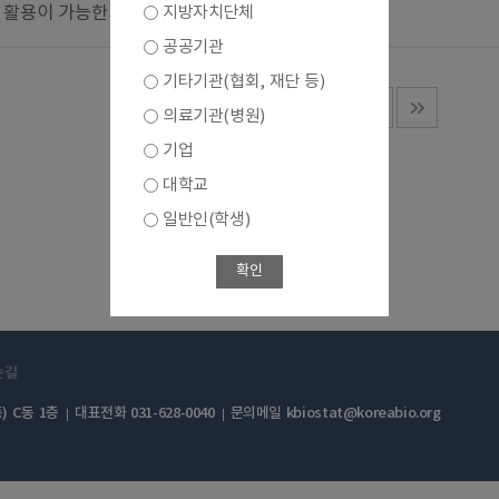
 활용이 가능한가요?
지방자치단체
공공기관
기타기관(협회, 재단 등)
1
의료기관(병원)
기업
대학교
일반인(학생)
확인
는길
) C동 1층
대표전화 031-628-0040
문의메일 kbiostat@koreabio.org