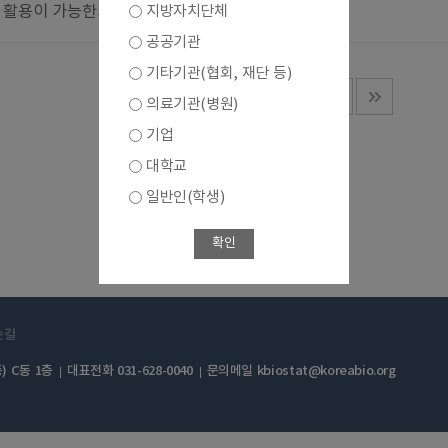
 활용이 가능한가요?
지방자치단체
공공기관
기타기관(협회, 재단 등)
1
의료기관(병원)
기업
대학교
일반인(학생)
확인
는길
) C동 1층
대표전화 031-628-0040
문의메일 kbiostat@koreabio.org