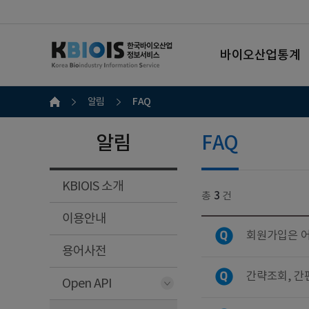
바이오산업통계
FAQ
알림
알림
FAQ
KBIOIS 소개
총
3
건
이용안내
회원가입은 어
용어사전
간략조회, 간
Open API