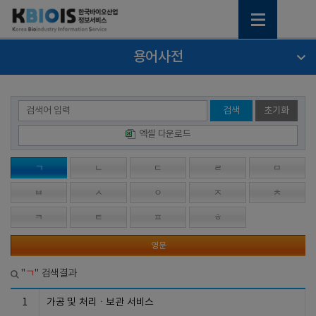
용어사전
검색
초기화
엑셀 다운로드
ㄱ
ㄴ
ㄷ
ㄹ
ㅁ
ㅂ
ㅅ
ㅇ
ㅈ
ㅊ
ㅋ
ㅌ
ㅍ
ㅎ
영문
ㄱ
"
" 검색결과
1
가공 및 처리ㆍ보관 서비스