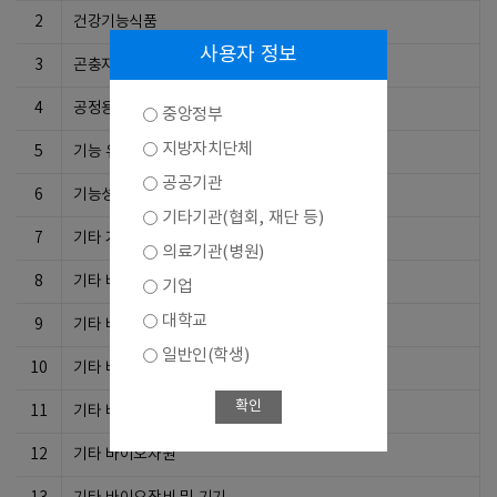
2
건강기능식품
사용자 정보
3
곤충자원이용기술
4
공정용 부품
중앙정부
지방자치단체
5
기능 유전체학기술
공공기관
6
기능성 생체재료 개발기술
기타기관(협회, 재단 등)
7
기타 거대분자공학기술
의료기관(병원)
8
기타 바이오서비스
기업
대학교
9
기타 바이오식품
일반인(학생)
10
기타 바이오의료기기
확인
11
기타 바이오의약제품
12
기타 바이오자원