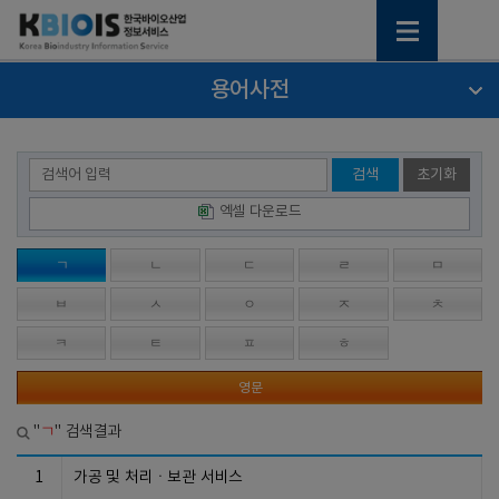
용어사전
검색
초기화
엑셀 다운로드
ㄱ
ㄴ
ㄷ
ㄹ
ㅁ
ㅂ
ㅅ
ㅇ
ㅈ
ㅊ
ㅋ
ㅌ
ㅍ
ㅎ
영문
ㄱ
"
" 검색결과
1
가공 및 처리ㆍ보관 서비스