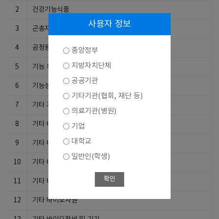
2
건강기능식품
사용자 정보
3
곤충자원이용기술
4
공정용 부품
중앙정부
지방자치단체
5
기능 유전체학기술
공공기관
6
기능성 생체재료 개발기술
기타기관(협회, 재단 등)
7
기타 거대분자공학기술
의료기관(병원)
8
기타 바이오서비스
기업
대학교
9
기타 바이오식품
일반인(학생)
10
기타 바이오의료기기
확인
11
기타 바이오의약제품
12
기타 바이오자원