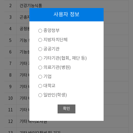
2
건강기능식품
사용자 정보
3
곤충자원이용기술
4
공정용 부품
중앙정부
지방자치단체
5
기능 유전체학기술
공공기관
6
기능성 생체재료 개발기술
기타기관(협회, 재단 등)
7
기타 거대분자공학기술
의료기관(병원)
8
기타 바이오서비스
기업
대학교
9
기타 바이오식품
일반인(학생)
10
기타 바이오의료기기
확인
11
기타 바이오의약제품
12
기타 바이오자원