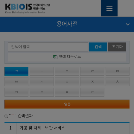
용어사전
검색
초기화
엑셀 다운로드
ㄱ
ㄴ
ㄷ
ㄹ
ㅁ
ㅂ
ㅅ
ㅇ
ㅈ
ㅊ
ㅋ
ㅌ
ㅍ
ㅎ
영문
ㄱ
"
" 검색결과
1
가공 및 처리ㆍ보관 서비스