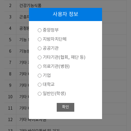
2
건강기능식품
사용자 정보
3
곤충자원이용기술
4
공정용 부품
중앙정부
지방자치단체
5
기능 유전체학기술
공공기관
6
기능성 생체재료 개발기술
기타기관(협회, 재단 등)
7
기타 거대분자공학기술
의료기관(병원)
8
기타 바이오서비스
기업
대학교
9
기타 바이오식품
일반인(학생)
10
기타 바이오의료기기
확인
11
기타 바이오의약제품
12
기타 바이오자원