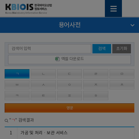
용어사전
검색
초기화
엑셀 다운로드
ㄱ
ㄴ
ㄷ
ㄹ
ㅁ
ㅂ
ㅅ
ㅇ
ㅈ
ㅊ
ㅋ
ㅌ
ㅍ
ㅎ
영문
ㄱ
"
" 검색결과
1
가공 및 처리ㆍ보관 서비스