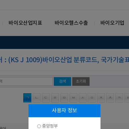
바이오산업지표
바이오헬스수출
바이오기업
처 : (KS J 1009)바이오산업 분류코드, 국가기술
검색
초기화
ㄱ
ㄴ
ㄷ
ㄹ
ㅁ
ㅂ
ㅅ
ㅇ
ㅈ
ㅊ
ㅋ
사용자 정보
중앙정부