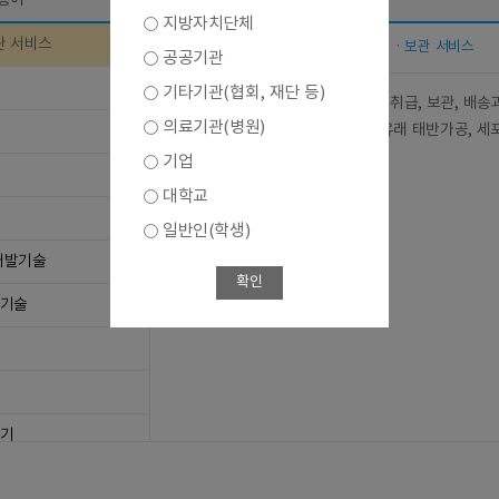
용어
지방자치단체
관 서비스
가공 및 처리ㆍ보관 서비스
용어
공공기관
기타기관(협회, 재단 등)
생물류 및 생물에 적용되는 상품의 취급, 보관, 배송
의료기관(병원)
*포함 - 제대혈 보관 서비스, 인체유래 태반가공, 세포
등) 처리 및 보관
기업
대학교
일반인(학생)
개발기술
확인
학기술
기기
제품