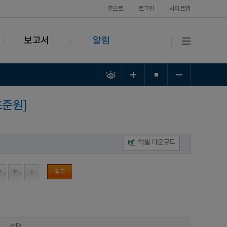
홈으로
로그인
사이트맵
보고서
알림
표준원]
엑셀 다운로드
ㅌ
ㅍ
ㅎ
영문